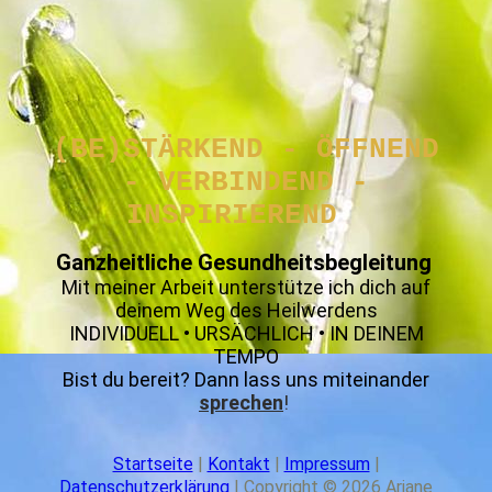
(BE)STÄRKEND -
ÖFFNEND
-
VERBINDEND -
INSPIRIEREND
Ganzheitliche Gesundheitsbegleitung
Mit meiner Arbeit unterstütze ich dich auf
deinem Weg des Heilwerdens
INDIVIDUELL • URSÄCHLICH • IN DEINEM
TEMPO
Bist du bereit? Dann lass uns miteinander
sprechen
!
Startseite
|
Kontakt
|
Impressum
|
Datenschutzerklärung
|
Copyright © 2026 Ariane