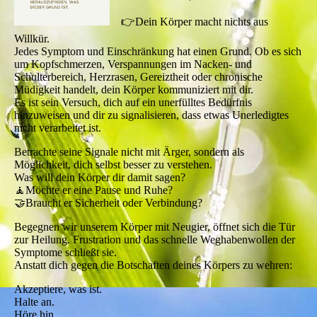
👉Dein Körper macht nichts aus
Willkür.
Jedes Symptom und Einschränkung hat einen Grund. Ob es sich
um Kopfschmerzen, Verspannungen im Nacken- und
Schulterbereich, Herzrasen, Gereiztheit oder chronische
Müdigkeit handelt, dein Körper kommuniziert mit dir.
Es ist sein Versuch, dich auf ein unerfülltes Bedürfnis
hinzuweisen und dir zu signalisieren, dass etwas Unerledigtes
nicht verarbeitet ist.
Betrachte seine Signale nicht mit Ärger, sondern als
Möglichkeit, dich selbst besser zu verstehen.
Was will dein Körper dir damit sagen?
🧘Möchte er eine Pause und Ruhe?
🤝Braucht er Sicherheit oder Verbindung?
Begegnen wir unserem Körper mit Neugier, öffnet sich die Tür
zur Heilung. Frustration und das schnelle Weghabenwollen der
Symptome schließt sie.
Anstatt dich gegen die Botschaften deines Körpers zu wehren:
Akzeptiere, was ist.
Halte an.
Höre hin.