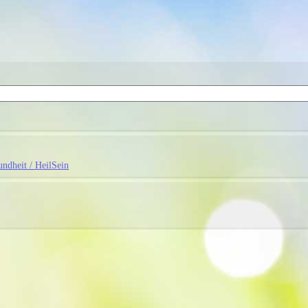
ndheit / HeilSein