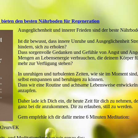
t bieten den besten Nährboden für Regeneration
Ausgeglichenheit und innerer Frieden sind der beste Nährbod
Ist dir bewusst, dass innere Unruhe und Ausgeglichenheit St
hindern, sich zu erholen?
Dass sorgenvolle Gedanken und Gefühle von Angst und Ange
Mengen an Lebensenergie verbrauchen, die deinem Körper für
mehr zur Verfügung stehen?
In unruhigen und turbulenten Zeiten, wie sie im Moment sind, i
selbst entspannen und beruhigen zu können.
Dass wir eine Routine und achtsame Lebensweise entwickeln
anzapfen.
Daher lade ich Dich ein, dir heute Zeit für dich zu nehmen, 
ganz bei dir anzukommen. Dir zu erlauben, still zu werden.
Gern empfehle ich dir dafür meine 6 Minuten Meditation:
D2eurvEK
ts- und Meditationskurs tun wir genau das: