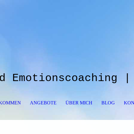
d Emotionscoaching |
LKOMMEN
ANGEBOTE
ÜBER MICH
BLOG
KON