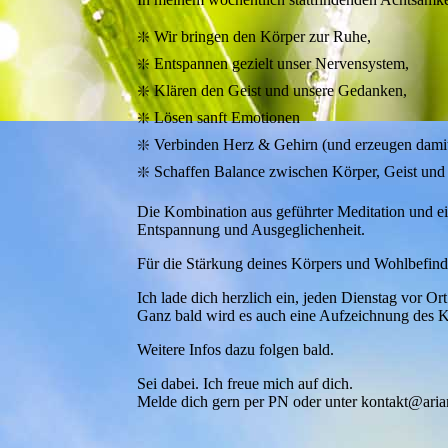
❇️ Wir bringen den Körper zur Ruhe,
❇️ Entspannen gezielt unser Nervensystem,
❇️ Klären den Geist und unsere Gedanken,
❇️ Lösen sanft Emotionen
❇️ Verbinden Herz & Gehirn (und erzeugen dami
❇️ Schaffen Balance zwischen Körper, Geist und 
Die Kombination aus geführter Meditation und ei
Entspannung und Ausgeglichenheit.
Für die Stärkung deines Körpers und Wohlbefind
Ich lade dich herzlich ein, jeden Dienstag vor Or
Ganz bald wird es auch eine Aufzeichnung des K
Weitere Infos dazu folgen bald.
Sei dabei. Ich freue mich auf dich.
Melde dich gern per PN oder unter kontakt@ari