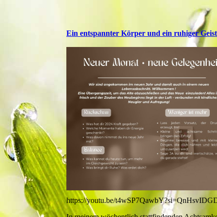
Ein entspannter Körper und ein ruhiger Geis
https://youtu.be/t4wSP7QawbY?si=QnHsvIDG
In meinem wöchentlich stattfindenden Achtsamkei