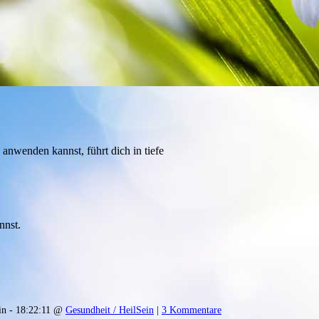
nwenden kannst, führt dich in tiefe
nnst.
n - 18:22:11 @
Gesundheit / HeilSein
|
3 Kommentare