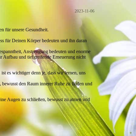
2023-11-06
en für unsere Gesundheit.
ress für Deinen Körper bedeuten und ihn daran
spanntheit, Anstrengung bedeuten und enorme
 Aufbau und tiefgreifende Erneuerung nicht
st es wichtiger denn je, dass wir lernen, uns
, bewusst den Raum innerer Ruhe zu finden und
deine Augen zu schließen, bewusst zu atmen und